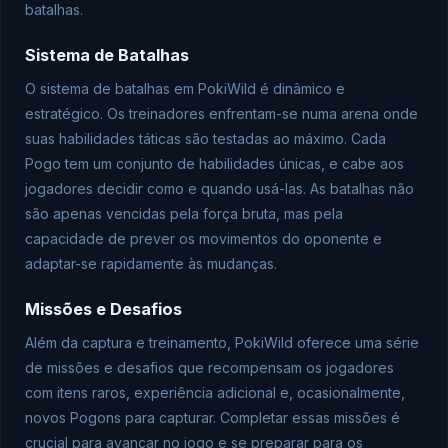
batalhas.
Sistema de Batalhas
O sistema de batalhas em PokiWild é dinâmico e
estratégico. Os treinadores enfrentam-se numa arena onde
suas habilidades táticas são testadas ao máximo. Cada
Pogo tem um conjunto de habilidades únicas, e cabe aos
jogadores decidir como e quando usá-las. As batalhas não
são apenas vencidas pela força bruta, mas pela
capacidade de prever os movimentos do oponente e
adaptar-se rapidamente às mudanças.
Missões e Desafios
Além da captura e treinamento, PokiWild oferece uma série
de missões e desafios que recompensam os jogadores
com itens raros, experiência adicional e, ocasionalmente,
novos Pogons para capturar. Completar essas missões é
crucial para avançar no jogo e se preparar para os