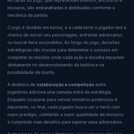
As cartas do jogo, que representam eventos, encontros e
tesouros, são embaralhadas e distribuídas conforme a
mecânica da partida.
O jogo é dividido em turnos, e a cada turno o jogador tem a
chance de mover seu personagem, enfrentar adversários
ou buscar itens escondidos. Ao longo do jogo, decisões
estratégicas são cruciais para determinar o sucesso em
completar as missões onde cada ação e escolha impactam
diretamente no desenvolvimento da história e na
possibilidade de triunfo.
A dinâmica de
colaboração e competição
entre
jogadores adiciona uma camada extra de estratégia.
Enquanto cooperar para vencer monstros poderosos é
importante, no final, cada jogador busca ser o herói com
maior prestígio, coletando a maior quantidade de tesouros
e cumprindo mais desafios para superar seus adversários.