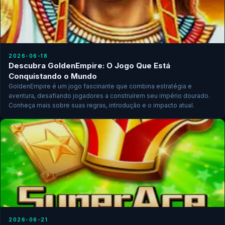
2026-06-18
Descubra GoldenEmpire: O Jogo Que Está
Conquistando o Mundo
GoldenEmpire é um jogo fascinante que combina estratégia e
aventura, desafiando jogadores a construírem seu império dourado.
Conheça mais sobre suas regras, introdução e o impacto atual.
2026-06-21