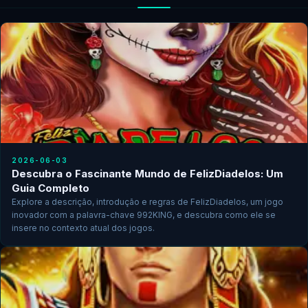
2026-06-03
Descubra o Fascinante Mundo de FelizDiadelos: Um
Guia Completo
Explore a descrição, introdução e regras de FelizDiadelos, um jogo
inovador com a palavra-chave 992KING, e descubra como ele se
insere no contexto atual dos jogos.