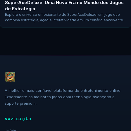
SuperAceDeluxe: Uma Nova Era no Mundo dos Jogos
de Estratégia
Explore o universo emocionante de SuperAceDeluxe, um jogo que
combina estratégia, ação e interatividade em um cenário envolvente.
A melhor e mais confiável plataforma de entretenimento online.
Experimente os melhores jogos com tecnologia avançada e
suporte premium.
NAVEGAÇÃO
Início