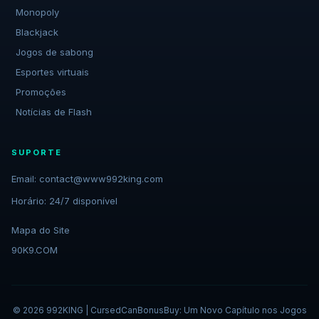
Monopoly
Blackjack
Jogos de sabong
Esportes virtuais
Promoções
Notícias de Flash
SUPORTE
Email: contact@www992king.com
Horário: 24/7 disponível
Mapa do Site
90K9.COM
© 2026 992KING | CursedCanBonusBuy: Um Novo Capítulo nos Jogos