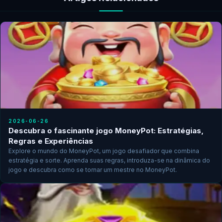
2026-06-26
Descubra o fascinante jogo MoneyPot: Estratégias,
Regras e Experiências
Explore o mundo do MoneyPot, um jogo desafiador que combina
estratégia e sorte. Aprenda suas regras, introduza-se na dinâmica do
jogo e descubra como se tornar um mestre no MoneyPot.