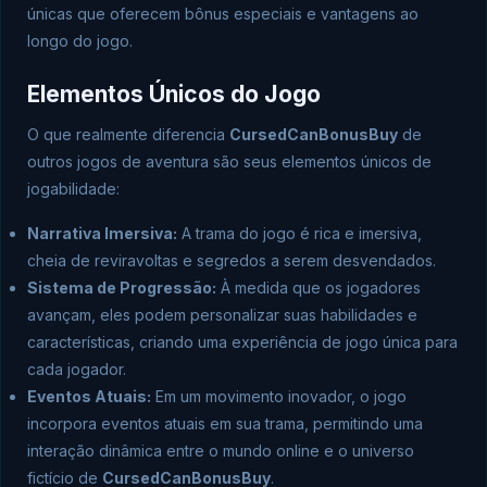
únicas que oferecem bônus especiais e vantagens ao
longo do jogo.
Elementos Únicos do Jogo
O que realmente diferencia
CursedCanBonusBuy
de
outros jogos de aventura são seus elementos únicos de
jogabilidade:
Narrativa Imersiva:
A trama do jogo é rica e imersiva,
cheia de reviravoltas e segredos a serem desvendados.
Sistema de Progressão:
À medida que os jogadores
avançam, eles podem personalizar suas habilidades e
características, criando uma experiência de jogo única para
cada jogador.
Eventos Atuais:
Em um movimento inovador, o jogo
incorpora eventos atuais em sua trama, permitindo uma
interação dinâmica entre o mundo online e o universo
fictício de
CursedCanBonusBuy
.