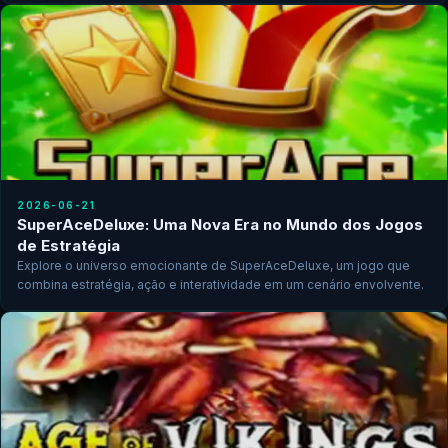
2026-06-21
SuperAceDeluxe: Uma Nova Era no Mundo dos Jogos
de Estratégia
Explore o universo emocionante de SuperAceDeluxe, um jogo que
combina estratégia, ação e interatividade em um cenário envolvente.