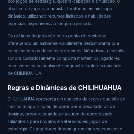
dos jogos de estratégia, quebra-cabeças e simulação. O
objetivo do jogo é conquistar territórios em um mapa
dinâmico, utilizando recursos limitados e habilidades
especiais disponíveis ao longo da jornada.
Os gráficos do jogo são outro ponto de destaque,
oferecendo um ambiente visualmente deslumbrante que
complementa os desafios oferecidos. Além disso, uma trilha
sonora cuidadosamente composta mantém os jogadores
envolvidos emocionalmente enquanto exploram o mundo
de CHILIHUAHUA.
Regras e Dinâmicas de CHILIHUAHUA
CHILIHUAHUA apresenta um conjunto de regras que são ao
mesmo tempo simples de aprender e desafiadoras de
dominar, proporcionando uma curva de aprendizado
satisfatória para novatos e veteranos em jogos de
estratégia. Os jogadores devem gerenciar recursos como