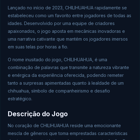
Lançado no início de 2023, CHILIHUAHUA rapidamente se
estabeleceu como um favorito entre jogadores de todas as
idades. Desenvolvido por uma equipe de criadores
apaixonados, o jogo aposta em mecânicas inovadoras e
uma narrativa cativante que mantém os jogadores imersos
em suas telas por horas a fio.
O nome inusitado do jogo, CHILIHUAHUA, é uma
combinação de palavras que transmite a natureza vibrante
e enérgica da experiência oferecida, podendo remeter
tanto a surpresas apimentadas quanto à lealdade de um
chihuahua, símbolo de companheirismo e desafio
estratégico.
Descrição do Jogo
No coração de CHILIHUAHUA reside uma emocionante
mescla de gêneros que toma emprestadas características