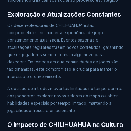
adicionando uma camada social ao processo estratégico.
Exploração e Atualizações Constantes
Os desenvolvedores de CHILIHUAHUA estão
comprometidos em manter a experiência de jogo
constantemente atualizada. Eventos sazonais e
atualizações regulares trazem novos conteúdos, garantindo
que os jogadores sempre tenham algo novo para
descobrir. Em tempos em que comunidades de jogos são
tão dinâmicas, este compromisso é crucial para manter o
interesse e o envolvimento.
A decisão de introduzir eventos limitados no tempo permite
aos jogadores explorar novos setores do mapa ou obter
habilidades especiais por tempo limitado, mantendo a
jogabilidade fresca e emocionante.
O Impacto de CHILIHUAHUA na Cultura