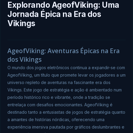
Explorando AgeofViking: Uma
Jornada Épica na Era dos
Vikings
AgeofViking: Aventuras Épicas na Era
dos Vikings
O mundo dos jogos eletrônicos continua a expandir-se com
AgeofViking, um título que promete levar os jogadores a um
universo repleto de aventuras na fascinante era dos
Vikings. Este jogo de estratégia e ação é ambientado num
período histórico rico e vibrante, onde a tradição se
entrelaça com desafios emocionantes. AgeofViking é
destinado tanto a entusiastas de jogos de estratégia quanto
a amantes de histórias nórdicas, oferecendo uma
experiência imersiva pautada por gráficos deslumbrantes e